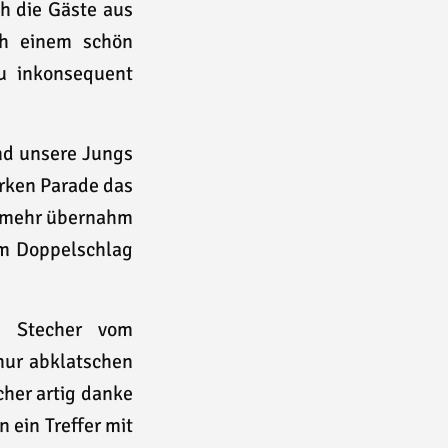
h die Gäste aus
ch einem schön
u inkonsequent
nd unsere Jungs
arken Parade das
to mehr übernahm
em Doppelschlag
n Stecher vom
nur abklatschen
cher artig danke
 ein Treffer mit