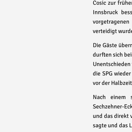
Cosic zur früh
Innsbruck bes
vorgetragenen
verteidigt wurd
Die Gäste über
durften sich be
Unentschieden f
die SPG wieder
vor der Halbze
Nach einem s
Sechzehner-Eck
und das direkt 
sagte und das L