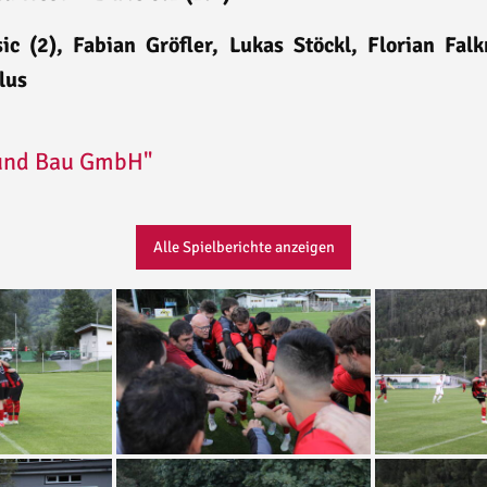
ic (2), Fabian Gröfler, Lukas Stöckl, Florian Fa
Ulus
und Bau GmbH"
Alle Spielberichte anzeigen