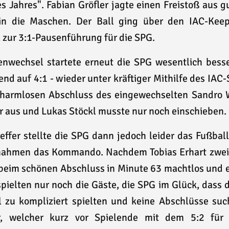
es Jahres". Fabian Gröfler jagte einen Freistoß aus 
 in die Maschen. Der Ball ging über den IAC-Kee
 zur 3:1-Pausenführung für die SPG.
nwechsel startete erneut die SPG wesentlich besse
d auf 4:1 - wieder unter kräftiger Mithilfe des IA
 harmlosen Abschluss des eingewechselten Sandro W
 aus und Lukas Stöckl musste nur noch einschieben.
ffer stellte die SPG dann jedoch leider das Fußbal
nahmen das Kommando. Nachdem Tobias Erhart zwei
r beim schönen Abschluss in Minute 63 machtlos und 
spielten nur noch die Gäste, die SPG im Glück, dass 
l zu kompliziert spielten und keine Abschlüsse suc
er, welcher kurz vor Spielende mit dem 5:2 für 