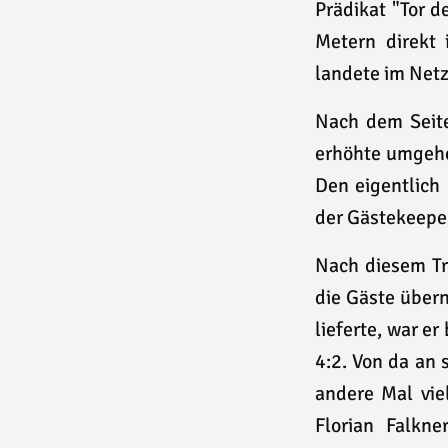
Prädikat "Tor d
Metern direkt
landete im Netz
Nach dem Seite
erhöhte umgehen
Den eigentlich
der Gästekeeper
Nach diesem Tre
die Gäste über
lieferte, war e
4:2. Von da an 
andere Mal vie
Florian Falkn