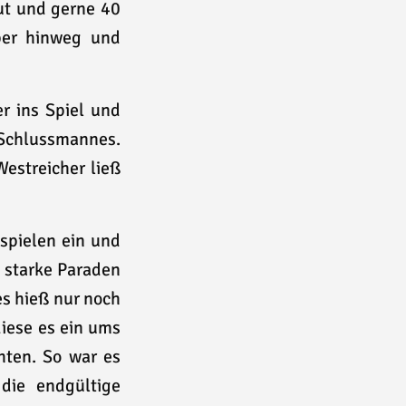
gut und gerne 40
per hinweg und
r ins Spiel und
C-Schlussmannes.
estreicher ließ
lspielen ein und
 starke Paraden
es hieß nur noch
diese es ein ums
hten. So war es
die endgültige