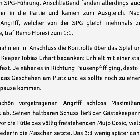
en SPG-Führung. Anschließend fanden allerdings auc
ser in die Partie und kamen zum Ausgleich. Na
 Angriff, welcher von der SPG gleich mehrmals z
e, traf Remo Fioresi zum 1:1.
nahmen im Anschluss die Kontrolle über das Spiel u
i Keeper Tobias Erhart bedanken: Er hielt mit einer st
est. Je näher es in Richtung Pausenpfiff ging, des
 das Geschehen am Platz und es sollte noch zu ein
itpause kommen.
chön vorgetragenen Angriff schloss Maximilia
 ab. Seinen haltbaren Schuss ließ der Gästekeeper 
vor die Füße des völlig freistehenden Mujo Cosic, wel
eder in die Maschen setzte. Das 3:1 wenig später dann