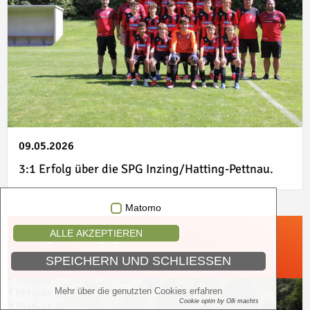
09.05.2026
3:1 Erfolg über die SPG Inzing/Hatting-Pettnau.
Matomo
U13 gewinnt gegen Reutte
ALLE AKZEPTIEREN
SPEICHERN UND SCHLIESSEN
Mehr über die genutzten Cookies erfahren
Cookie optin by Olli machts