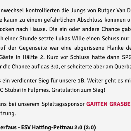
wechsel kontrollierten die Jungs von Rutger Van De
te kaum zu einem gefährlichen Abschluss kommen u
rocken nach Hause. Die ein oder andere Chance ga
h einer Stunde setzte Lukas Wille einen Schuss nur
f der Gegenseite war eine abgerissene Flanke de
Gäste in Hälfte 2. Kurz vor Schluss hatte dann SP
 die Chance auf das 3:0, er scheiterte aber am Querb
ein verdienter Sieg für unsere 1B. Weiter geht es m
FC Stubai in Fulpmes. Gratulation zum Sieg!
uns bei unserem Spieltagssponsor
GARTEN GRASBE
ützung.
rfaus - ESV Hatting-Pettnau 2:0 (2:0)