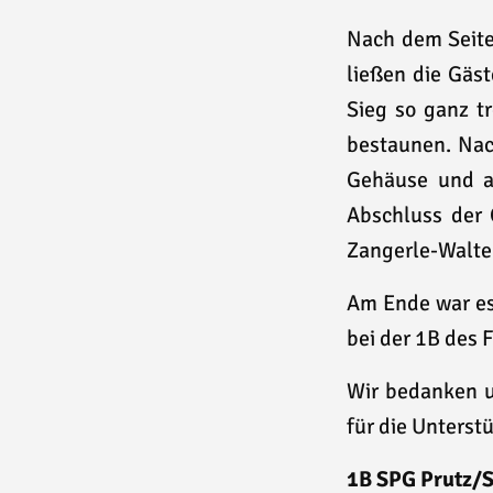
Nach dem Seiten
ließen die Gäs
Sieg so ganz t
bestaunen. Nac
Gehäuse und au
Abschluss der 
Zangerle-Walter
Am Ende war es 
bei der 1B des 
Wir bedanken 
für die Unterst
1B SPG Prutz/Se