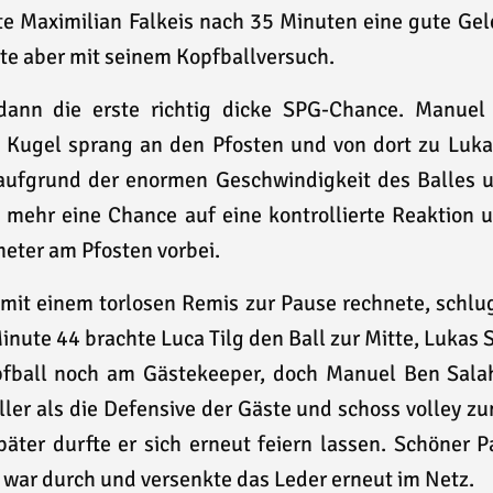
e Maximilian Falkeis nach 35 Minuten eine gute Gel
rte aber mit seinem Kopfballversuch.
dann die erste richtig dicke SPG-Chance. Manuel
e Kugel sprang an den Pfosten und von dort zu Lukas
 aufgrund der enormen Geschwindigkeit des Balles 
mehr eine Chance auf eine kontrollierte Reaktion u
eter am Pfosten vorbei.
 mit einem torlosen Remis zur Pause rechnete, schlu
inute 44 brachte Luca Tilg den Ball zur Mitte, Lukas 
fball noch am Gästekeeper, doch Manuel Ben Sala
ller als die Defensive der Gäste und schoss volley zu
ter durfte er sich erneut feiern lassen. Schöner Pa
 war durch und versenkte das Leder erneut im Netz.